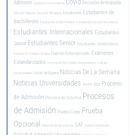
Covid
Admisión
Decisión Anticipada
Consejos Universitarios
Estudiantes de
Estudiantes
Decisión Regular
Decisión Temprana
Bachillerato
Estudiantes en Bachillerato
Estudiantes Escuela Secundaria
Estudiantes Internacionales
Estudiantes
Estudiantes Senior
Junior
Estudiantes Universitarios
Exámenes
Examen Estandarizado
Estudiar En Estados Unidos
Estandarizados
Incremento Solicitudes Universitarias
Lista de
Noticias De La Semana
Listas de Espera
Universidades
Noticias Universidades
Proceso
Otoño 2020
Procesos
de Admisión
Proceso de Solicitud
de Admisión
Prueba
Prueba Ciega
Opcional
SAT
Requisito de Vacunación
Sistema Educación
Solicitud Admisión Universitaria