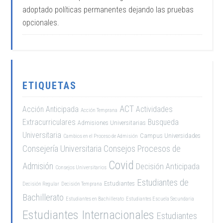
adoptado políticas permanentes dejando las pruebas
opcionales.
ETIQUETAS
ACT
Acción Anticipada
Actividades
Acción Temprana
Extracurriculares
Busqueda
Admisiones Universitarias
Universitaria
Campus Universidades
Cambios en el Proceso de Admisión
Consejería Universitaria
Consejos Procesos de
Covid
Admisión
Decisión Anticipada
Consejos Universitarios
Estudiantes de
Estudiantes
Decisión Regular
Decisión Temprana
Bachillerato
Estudiantes en Bachillerato
Estudiantes Escuela Secundaria
Estudiantes Internacionales
Estudiantes