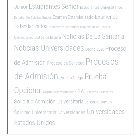
Estudiantes Senior
Junior
Estudiantes Universitarios
Exámenes
Examen Estandarizado
Estudiar En Estados Unidos
Estandarizados
Incremento Solicitudes Universitarias
Lista de
Noticias De La Semana
Listas de Espera
Universidades
Noticias Universidades
Proceso
Otoño 2020
Procesos
de Admisión
Proceso de Solicitud
de Admisión
Prueba
Prueba Ciega
Opcional
SAT
Requisito de Vacunación
Sistema Educación
Solicitud Admisión Universitaria
Solicitud Común
Universidades
Solicitud Universitaria
Universidades
Estados Unidos