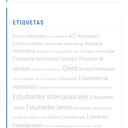
ETIQUETAS
ACT
Acción Anticipada
Actividades
Acción Temprana
Extracurriculares
Busqueda
Admisiones Universitarias
Universitaria
Campus Universidades
Cambios en el Proceso de Admisión
Consejería Universitaria
Consejos Procesos de
Covid
Admisión
Decisión Anticipada
Consejos Universitarios
Estudiantes de
Estudiantes
Decisión Regular
Decisión Temprana
Bachillerato
Estudiantes en Bachillerato
Estudiantes Escuela Secundaria
Estudiantes Internacionales
Estudiantes
Estudiantes Senior
Junior
Estudiantes Universitarios
Exámenes
Examen Estandarizado
Estudiar En Estados Unidos
Estandarizados
Incremento Solicitudes Universitarias
Lista de