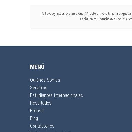
Article by
Expert Admissions
/
Ajuste Universitario
,
Busqueda U
Bachillerato
,
Estudiantes Escuela Se
MENÚ
Quiénes Somos
Servicios
Estudiantes internacionales
Resultados
Prensa
Blog
Contáctenos