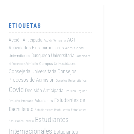
ETIQUETAS
ACT
Acción Anticipada
Acción Temprana
Actividades Extracurriculares
Admisiones
Busqueda Universitaria
Universitarias
Cambios en
Campus Universidades
el Proceso de Admisión
Consejería Universitaria
Consejos
Procesos de Admisión
Consejos Universitarios
Covid
Decisión Anticipada
Decisión Regular
Estudiantes de
Estudiantes
Decisión Temprana
Bachillerato
Estudiantes en Bachillerato
Estudiantes
Estudiantes
Escuela Secundaria
Internacionales
Estudiantes