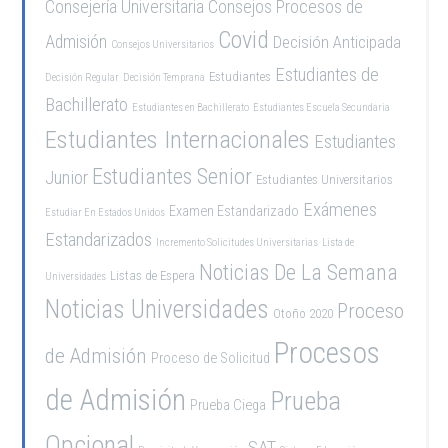
Consejería Universitaria
Consejos Procesos de
Covid
Admisión
Decisión Anticipada
Consejos Universitarios
Estudiantes de
Estudiantes
Decisión Regular
Decisión Temprana
Bachillerato
Estudiantes en Bachillerato
Estudiantes Escuela Secundaria
Estudiantes Internacionales
Estudiantes
Estudiantes Senior
Junior
Estudiantes Universitarios
Exámenes
Examen Estandarizado
Estudiar En Estados Unidos
Estandarizados
Incremento Solicitudes Universitarias
Lista de
Noticias De La Semana
Listas de Espera
Universidades
Noticias Universidades
Proceso
Otoño 2020
Procesos
de Admisión
Proceso de Solicitud
de Admisión
Prueba
Prueba Ciega
Opcional
SAT