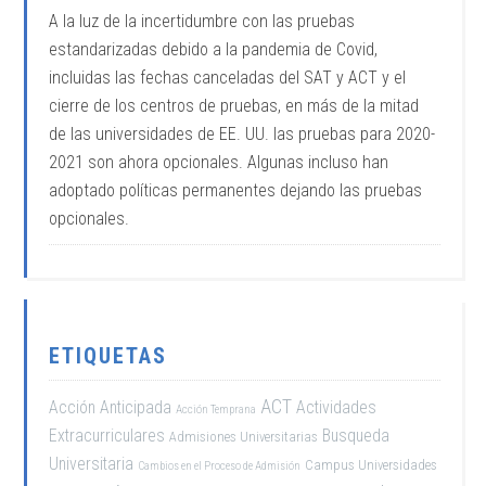
A la luz de la incertidumbre con las pruebas
estandarizadas debido a la pandemia de Covid,
incluidas las fechas canceladas del SAT y ACT y el
cierre de los centros de pruebas, en más de la mitad
de las universidades de EE. UU. las pruebas para 2020-
2021 son ahora opcionales. Algunas incluso han
adoptado políticas permanentes dejando las pruebas
opcionales.
ETIQUETAS
ACT
Acción Anticipada
Actividades
Acción Temprana
Extracurriculares
Busqueda
Admisiones Universitarias
Universitaria
Campus Universidades
Cambios en el Proceso de Admisión