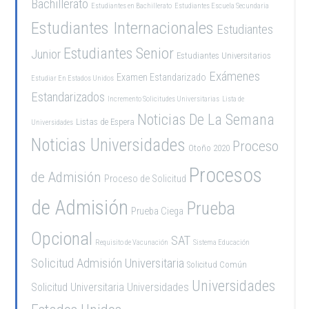
Bachillerato
Estudiantes en Bachillerato
Estudiantes Escuela Secundaria
Estudiantes Internacionales
Estudiantes
Estudiantes Senior
Junior
Estudiantes Universitarios
Exámenes
Examen Estandarizado
Estudiar En Estados Unidos
Estandarizados
Incremento Solicitudes Universitarias
Lista de
Noticias De La Semana
Listas de Espera
Universidades
Noticias Universidades
Proceso
Otoño 2020
Procesos
de Admisión
Proceso de Solicitud
de Admisión
Prueba
Prueba Ciega
Opcional
SAT
Requisito de Vacunación
Sistema Educación
Solicitud Admisión Universitaria
Solicitud Común
Universidades
Solicitud Universitaria
Universidades