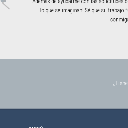
 ayudó mucho más de
“Ustedes se aseguraron de que cada 
er tan pacientes
estuviera enfocada, tranquila y tr
¿Tiene