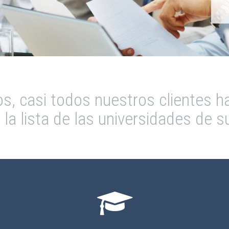
s, casi todos nuestros clientes h
la lista de las universidades de s