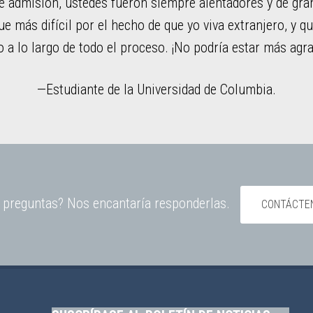
aspecto de la solicitud de admisión destacara sólo lo me
abajando por buen camino. Ustedes fueron claves ayudand
proceso tan estresante.”
—Madre de estudiante de la Universidad de Penns
 preguntas? Nos encantaría responderlas.
CONTÁCTE