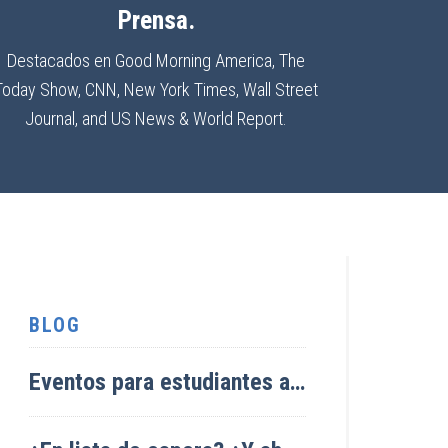
Prensa.
Destacados en Good Morning America, The
Today Show, CNN, New York Times, Wall Street
Journal, and US News & World Report.
BLOG
Eventos para estudiantes admitidos – edición Covid