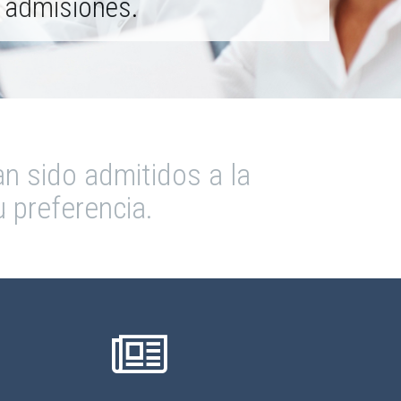
admisiones.
an sido admitidos a la
u preferencia.