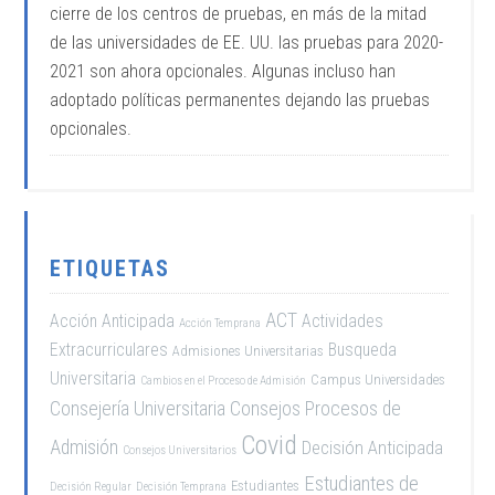
cierre de los centros de pruebas, en más de la mitad
de las universidades de EE. UU. las pruebas para 2020-
2021 son ahora opcionales. Algunas incluso han
adoptado políticas permanentes dejando las pruebas
opcionales.
ETIQUETAS
ACT
Acción Anticipada
Actividades
Acción Temprana
Extracurriculares
Busqueda
Admisiones Universitarias
Universitaria
Campus Universidades
Cambios en el Proceso de Admisión
Consejería Universitaria
Consejos Procesos de
Covid
Admisión
Decisión Anticipada
Consejos Universitarios
Estudiantes de
Estudiantes
Decisión Regular
Decisión Temprana