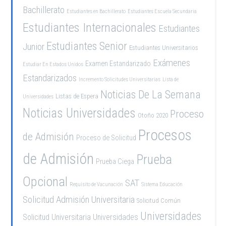
Bachillerato
Estudiantes en Bachillerato
Estudiantes Escuela Secundaria
Estudiantes Internacionales
Estudiantes
Estudiantes Senior
Junior
Estudiantes Universitarios
Exámenes
Examen Estandarizado
Estudiar En Estados Unidos
Estandarizados
Incremento Solicitudes Universitarias
Lista de
Noticias De La Semana
Listas de Espera
Universidades
Noticias Universidades
Proceso
Otoño 2020
Procesos
de Admisión
Proceso de Solicitud
de Admisión
Prueba
Prueba Ciega
Opcional
SAT
Requisito de Vacunación
Sistema Educación
Solicitud Admisión Universitaria
Solicitud Común
Universidades
Solicitud Universitaria
Universidades