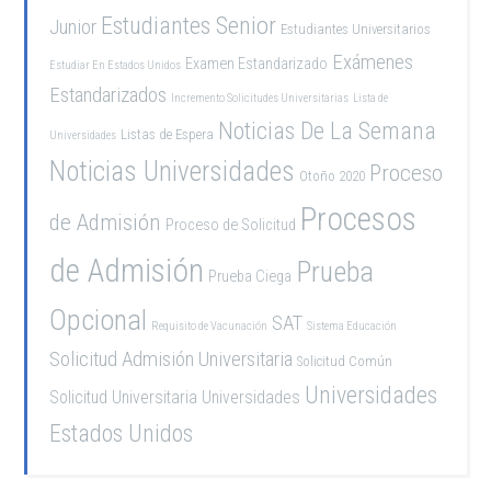
Estudiantes Senior
Junior
Estudiantes Universitarios
Exámenes
Examen Estandarizado
Estudiar En Estados Unidos
Estandarizados
Incremento Solicitudes Universitarias
Lista de
Noticias De La Semana
Listas de Espera
Universidades
Noticias Universidades
Proceso
Otoño 2020
Procesos
de Admisión
Proceso de Solicitud
de Admisión
Prueba
Prueba Ciega
Opcional
SAT
Requisito de Vacunación
Sistema Educación
Solicitud Admisión Universitaria
Solicitud Común
Universidades
Solicitud Universitaria
Universidades
Estados Unidos