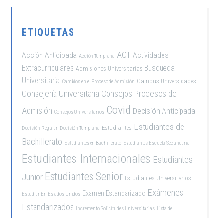
ETIQUETAS
ACT
Acción Anticipada
Actividades
Acción Temprana
Extracurriculares
Busqueda
Admisiones Universitarias
Universitaria
Campus Universidades
Cambios en el Proceso de Admisión
Consejería Universitaria
Consejos Procesos de
Covid
Admisión
Decisión Anticipada
Consejos Universitarios
Estudiantes de
Estudiantes
Decisión Regular
Decisión Temprana
Bachillerato
Estudiantes en Bachillerato
Estudiantes Escuela Secundaria
Estudiantes Internacionales
Estudiantes
Estudiantes Senior
Junior
Estudiantes Universitarios
Exámenes
Examen Estandarizado
Estudiar En Estados Unidos
Estandarizados
Incremento Solicitudes Universitarias
Lista de