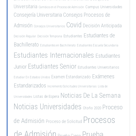
Universitaria
Campus Universidades
Cambios en el Proceso de Admisión
Consejería Universitaria
Consejos Procesos de
Covid
Admisión
Decisión Anticipada
Consejos Universitarios
Estudiantes de
Estudiantes
Decisión Regular
Decisión Temprana
Bachillerato
Estudiantes en Bachillerato
Estudiantes Escuela Secundaria
Estudiantes Internacionales
Estudiantes
Estudiantes Senior
Junior
Estudiantes Universitarios
Exámenes
Examen Estandarizado
Estudiar En Estados Unidos
Estandarizados
Incremento Solicitudes Universitarias
Lista de
Noticias De La Semana
Listas de Espera
Universidades
Noticias Universidades
Proceso
Otoño 2020
Procesos
de Admisión
Proceso de Solicitud
de Admisión
Prueba
Prueba Ciega