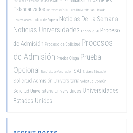
Exámenes
Examen Estandarizado
Estudiar En Estados Unidos
Estandarizados
Incremento Solicitudes Universitarias
Lista de
Noticias De La Semana
Listas de Espera
Universidades
Noticias Universidades
Proceso
Otoño 2020
Procesos
de Admisión
Proceso de Solicitud
de Admisión
Prueba
Prueba Ciega
Opcional
SAT
Requisito de Vacunación
Sistema Educación
Solicitud Admisión Universitaria
Solicitud Común
Universidades
Solicitud Universitaria
Universidades
Estados Unidos