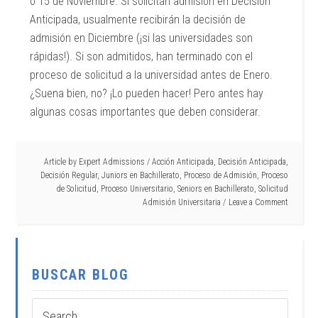
o 15 de Noviembre. Si solicitan admisión en Decisión
Anticipada, usualmente recibirán la decisión de
admisión en Diciembre (¡si las universidades son
rápidas!). Si son admitidos, han terminado con el
proceso de solicitud a la universidad antes de Enero.
¿Suena bien, no? ¡Lo pueden hacer! Pero antes hay
algunas cosas importantes que deben considerar.
Article by
Expert Admissions
/
Acción Anticipada
,
Decisión Anticipada
,
Decisión Regular
,
Juniors en Bachillerato
,
Proceso de Admisión
,
Proceso
de Solicitud
,
Proceso Universitario
,
Seniors en Bachillerato
,
Solicitud
Admisión Universitaria
Leave a Comment
BUSCAR BLOG