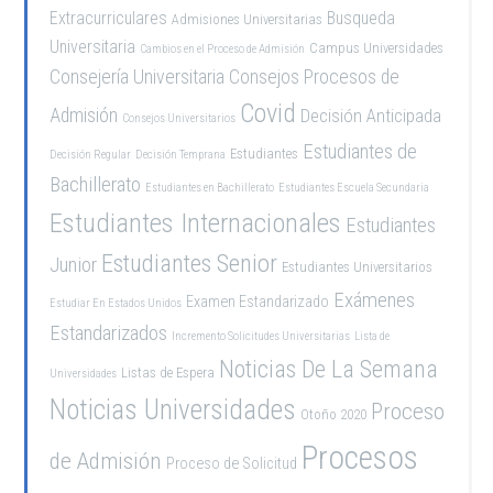
Extracurriculares
Busqueda
Admisiones Universitarias
Universitaria
Campus Universidades
Cambios en el Proceso de Admisión
Consejería Universitaria
Consejos Procesos de
Covid
Admisión
Decisión Anticipada
Consejos Universitarios
Estudiantes de
Estudiantes
Decisión Regular
Decisión Temprana
Bachillerato
Estudiantes en Bachillerato
Estudiantes Escuela Secundaria
Estudiantes Internacionales
Estudiantes
Estudiantes Senior
Junior
Estudiantes Universitarios
Exámenes
Examen Estandarizado
Estudiar En Estados Unidos
Estandarizados
Incremento Solicitudes Universitarias
Lista de
Noticias De La Semana
Listas de Espera
Universidades
Noticias Universidades
Proceso
Otoño 2020
Procesos
de Admisión
Proceso de Solicitud