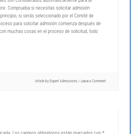
dades son considerados automáticamente para la
pre. Comprueba si necesitas solicitar admisión
rincipio, si serás seleccionado por el Comité de
 proceso para solicitar admisión comienza después de
ue con muchas cosas en el proceso de solicitud, todo
Article by
Expert Admissions
Leave a Comment
icada.
Los campos obligatorios están marcados con
*