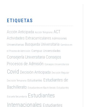
ETIQUETAS
ACT
Acción Anticipada
Acción Temprana
Actividades Extracurriculares
Admisiones
Busqueda Universitaria
Universitarias
Cambios en
Campus Universidades
el Proceso de Admisión
Consejería Universitaria
Consejos
Procesos de Admisión
Consejos Universitarios
Covid
Decisión Anticipada
Decisión Regular
Estudiantes de
Estudiantes
Decisión Temprana
Bachillerato
Estudiantes en Bachillerato
Estudiantes
Estudiantes
Escuela Secundaria
Internacionales
Estudiantes