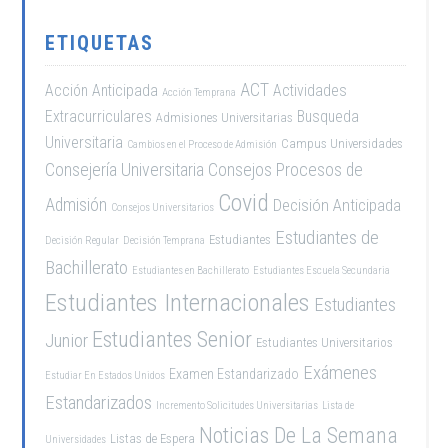
ETIQUETAS
ACT
Acción Anticipada
Actividades
Acción Temprana
Extracurriculares
Busqueda
Admisiones Universitarias
Universitaria
Campus Universidades
Cambios en el Proceso de Admisión
Consejería Universitaria
Consejos Procesos de
Covid
Admisión
Decisión Anticipada
Consejos Universitarios
Estudiantes de
Estudiantes
Decisión Regular
Decisión Temprana
Bachillerato
Estudiantes en Bachillerato
Estudiantes Escuela Secundaria
Estudiantes Internacionales
Estudiantes
Estudiantes Senior
Junior
Estudiantes Universitarios
Exámenes
Examen Estandarizado
Estudiar En Estados Unidos
Estandarizados
Incremento Solicitudes Universitarias
Lista de
Noticias De La Semana
Listas de Espera
Universidades