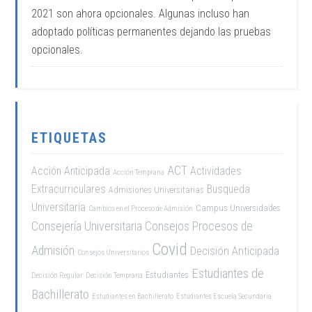
2021 son ahora opcionales. Algunas incluso han
adoptado políticas permanentes dejando las pruebas
opcionales.
ETIQUETAS
ACT
Acción Anticipada
Actividades
Acción Temprana
Extracurriculares
Busqueda
Admisiones Universitarias
Universitaria
Campus Universidades
Cambios en el Proceso de Admisión
Consejería Universitaria
Consejos Procesos de
Covid
Admisión
Decisión Anticipada
Consejos Universitarios
Estudiantes de
Estudiantes
Decisión Regular
Decisión Temprana
Bachillerato
Estudiantes en Bachillerato
Estudiantes Escuela Secundaria