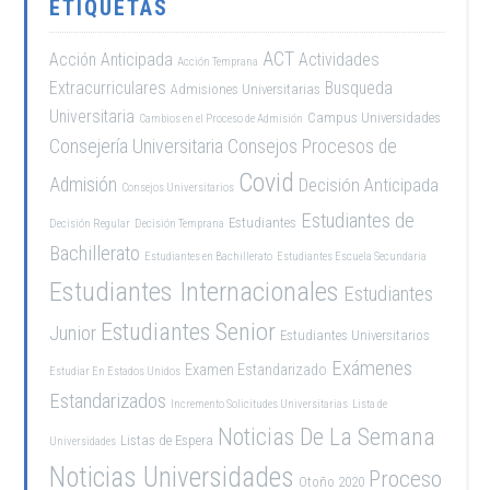
ETIQUETAS
ACT
Acción Anticipada
Actividades
Acción Temprana
Extracurriculares
Busqueda
Admisiones Universitarias
Universitaria
Campus Universidades
Cambios en el Proceso de Admisión
Consejería Universitaria
Consejos Procesos de
Covid
Admisión
Decisión Anticipada
Consejos Universitarios
Estudiantes de
Estudiantes
Decisión Regular
Decisión Temprana
Bachillerato
Estudiantes en Bachillerato
Estudiantes Escuela Secundaria
Estudiantes Internacionales
Estudiantes
Estudiantes Senior
Junior
Estudiantes Universitarios
Exámenes
Examen Estandarizado
Estudiar En Estados Unidos
Estandarizados
Incremento Solicitudes Universitarias
Lista de
Noticias De La Semana
Listas de Espera
Universidades
Noticias Universidades
Proceso
Otoño 2020