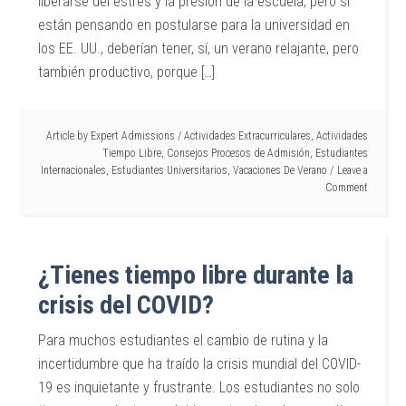
liberarse del estrés y la presión de la escuela, pero si
están pensando en postularse para la universidad en
los EE. UU., deberían tener, sí, un verano relajante, pero
también productivo, porque […]
Article by
Expert Admissions
/
Actividades Extracurriculares
,
Actividades
Tiempo Libre
,
Consejos Procesos de Admisión
,
Estudiantes
Internacionales
,
Estudiantes Universitarios
,
Vacaciones De Verano
Leave a
Comment
¿Tienes tiempo libre durante la
crisis del COVID?
Para muchos estudiantes el cambio de rutina y la
incertidumbre que ha traído la crisis mundial del COVID-
19 es inquietante y frustrante. Los estudiantes no solo