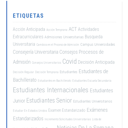
ETIQUETAS
ACT
Acción Anticipada
Actividades
Acción Temprana
Extracurriculares
Busqueda
Admisiones Universitarias
Universitaria
Campus Universidades
Cambios en el Proceso de Admisión
Consejería Universitaria
Consejos Procesos de
Covid
Admisión
Decisión Anticipada
Consejos Universitarios
Estudiantes de
Estudiantes
Decisión Regular
Decisión Temprana
Bachillerato
Estudiantes en Bachillerato
Estudiantes Escuela Secundaria
Estudiantes Internacionales
Estudiantes
Estudiantes Senior
Junior
Estudiantes Universitarios
Exámenes
Examen Estandarizado
Estudiar En Estados Unidos
Estandarizados
Incremento Solicitudes Universitarias
Lista de
Noticias De La Semana