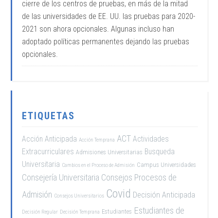
cierre de los centros de pruebas, en más de la mitad
de las universidades de EE. UU. las pruebas para 2020-
2021 son ahora opcionales. Algunas incluso han
adoptado políticas permanentes dejando las pruebas
opcionales.
ETIQUETAS
ACT
Acción Anticipada
Actividades
Acción Temprana
Extracurriculares
Busqueda
Admisiones Universitarias
Universitaria
Campus Universidades
Cambios en el Proceso de Admisión
Consejería Universitaria
Consejos Procesos de
Covid
Admisión
Decisión Anticipada
Consejos Universitarios
Estudiantes de
Estudiantes
Decisión Regular
Decisión Temprana