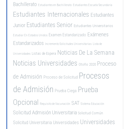
Bachillerato
Estudiantes en Bachillerato
Estudiantes Escuela Secundaria
Estudiantes Internacionales
Estudiantes
Estudiantes Senior
Junior
Estudiantes Universitarios
Exámenes
Examen Estandarizado
Estudiar En Estados Unidos
Estandarizados
Incremento Solicitudes Universitarias
Lista de
Noticias De La Semana
Listas de Espera
Universidades
Noticias Universidades
Proceso
Otoño 2020
Procesos
de Admisión
Proceso de Solicitud
de Admisión
Prueba
Prueba Ciega
Opcional
SAT
Requisito de Vacunación
Sistema Educación
Solicitud Admisión Universitaria
Solicitud Común
Universidades
Solicitud Universitaria
Universidades