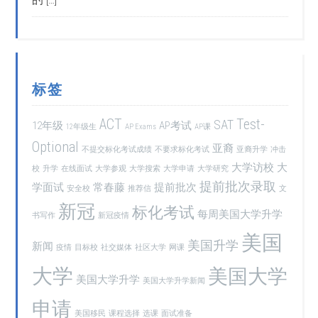
标签
ACT
Test-
SAT
12年级
AP考试
12年级生
AP Exams
AP课
Optional
亚裔
不提交标化考试成绩
不要求标化考试
亚裔升学
冲击
大学访校
大
校
升学
在线面试
大学参观
大学搜索
大学申请
大学研究
提前批次录取
学面试
常春藤
提前批次
安全校
推荐信
文
新冠
标化考试
每周美国大学升学
书写作
新冠疫情
美国
美国升学
新闻
疫情
目标校
社交媒体
社区大学
网课
大学
美国大学
美国大学升学
美国大学升学新闻
申请
美国移民
课程选择
选课
面试准备