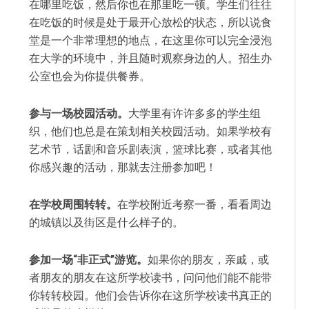
在哪里吃饭，然后你也在那里吃一顿。学生们往往
在吃饭的时候是处于最开心放松的状态，所以说食
堂是一个非常理想的地点，在这里你可以完全浸泡
在大学的环境中，并且随时观察身边的人。招生办
公室也会为你提供餐券
。
参与一
场校园活动。
大学里有
许许多多的学生组
织，他们也总是在策划相关校园活动。如果学校有
艺术节，话剧和音乐剧表演，篮球比赛，或者其他
你感兴趣的活动，那就去注册参加吧
！
在学校周
围转转。
在学校附近考察一番，看看周
边
的城镇以及街区是什么样子的
。
参加一
场
“
非正式
”
游
览。
如果你的朋友，
亲戚，或
者朋友的朋友在这所学校读书，问问他们能不能带
你转转校园。他们会告诉你在这所学校读书真正的