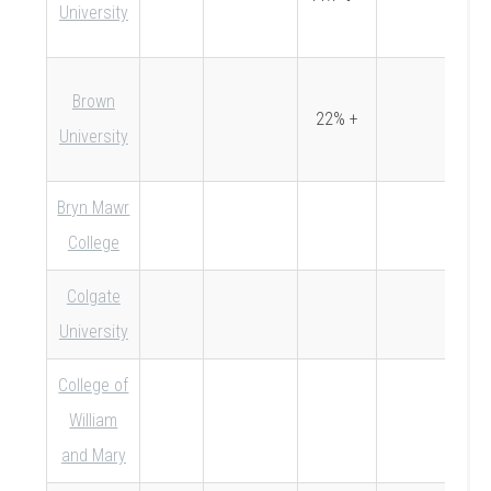
University
Brown
22% +
University
Bryn Mawr
College
Colgate
University
College of
William
and Mary