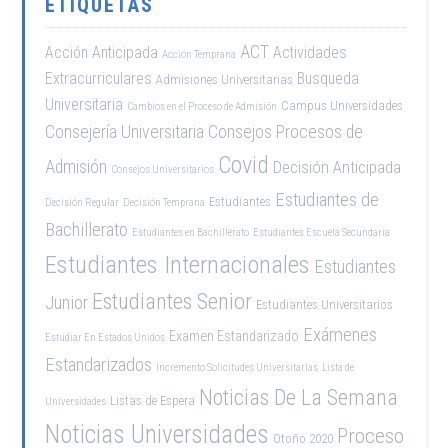
ETIQUETAS
ACT
Acción Anticipada
Actividades
Acción Temprana
Extracurriculares
Busqueda
Admisiones Universitarias
Universitaria
Campus Universidades
Cambios en el Proceso de Admisión
Consejería Universitaria
Consejos Procesos de
Covid
Admisión
Decisión Anticipada
Consejos Universitarios
Estudiantes de
Estudiantes
Decisión Regular
Decisión Temprana
Bachillerato
Estudiantes en Bachillerato
Estudiantes Escuela Secundaria
Estudiantes Internacionales
Estudiantes
Estudiantes Senior
Junior
Estudiantes Universitarios
Exámenes
Examen Estandarizado
Estudiar En Estados Unidos
Estandarizados
Incremento Solicitudes Universitarias
Lista de
Noticias De La Semana
Listas de Espera
Universidades
Noticias Universidades
Proceso
Otoño 2020