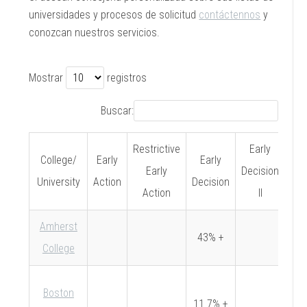
universidades y procesos de solicitud
contáctennos
y
conozcan nuestros servicios.
Mostrar
registros
Buscar:
Restrictive
Early
College/
Early
Early
Re
Early
Decision
University
Action
Decision
Dec
Action
II
Amherst
43% +
31
College
Boston
11.7% +