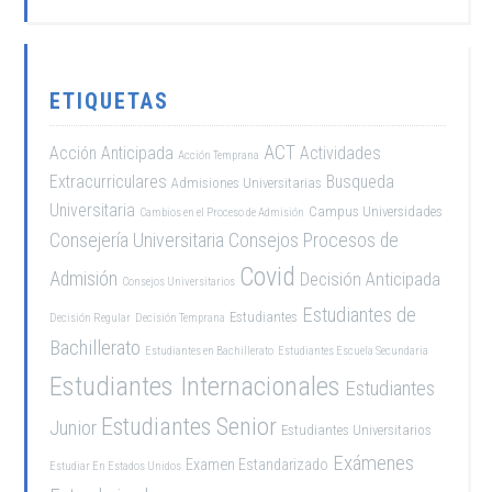
ETIQUETAS
ACT
Acción Anticipada
Actividades
Acción Temprana
Extracurriculares
Busqueda
Admisiones Universitarias
Universitaria
Campus Universidades
Cambios en el Proceso de Admisión
Consejería Universitaria
Consejos Procesos de
Covid
Admisión
Decisión Anticipada
Consejos Universitarios
Estudiantes de
Estudiantes
Decisión Regular
Decisión Temprana
Bachillerato
Estudiantes en Bachillerato
Estudiantes Escuela Secundaria
Estudiantes Internacionales
Estudiantes
Estudiantes Senior
Junior
Estudiantes Universitarios
Exámenes
Examen Estandarizado
Estudiar En Estados Unidos