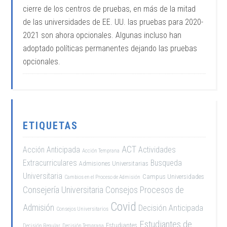
cierre de los centros de pruebas, en más de la mitad
de las universidades de EE. UU. las pruebas para 2020-
2021 son ahora opcionales. Algunas incluso han
adoptado políticas permanentes dejando las pruebas
opcionales.
ETIQUETAS
ACT
Acción Anticipada
Actividades
Acción Temprana
Extracurriculares
Busqueda
Admisiones Universitarias
Universitaria
Campus Universidades
Cambios en el Proceso de Admisión
Consejería Universitaria
Consejos Procesos de
Covid
Admisión
Decisión Anticipada
Consejos Universitarios
Estudiantes de
Estudiantes
Decisión Regular
Decisión Temprana