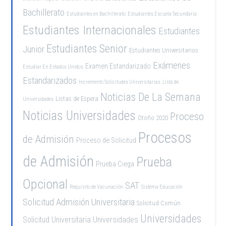
Bachillerato
Estudiantes en Bachillerato
Estudiantes Escuela Secundaria
Estudiantes Internacionales
Estudiantes
Estudiantes Senior
Junior
Estudiantes Universitarios
Exámenes
Examen Estandarizado
Estudiar En Estados Unidos
Estandarizados
Incremento Solicitudes Universitarias
Lista de
Noticias De La Semana
Listas de Espera
Universidades
Noticias Universidades
Proceso
Otoño 2020
Procesos
de Admisión
Proceso de Solicitud
de Admisión
Prueba
Prueba Ciega
Opcional
SAT
Requisito de Vacunación
Sistema Educación
Solicitud Admisión Universitaria
Solicitud Común
Universidades
Solicitud Universitaria
Universidades