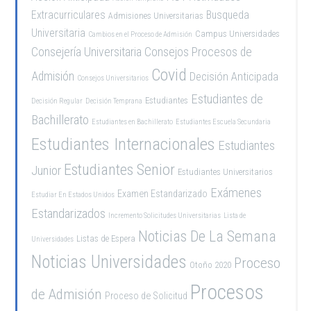
Extracurriculares
Busqueda
Admisiones Universitarias
Universitaria
Campus Universidades
Cambios en el Proceso de Admisión
Consejería Universitaria
Consejos Procesos de
Covid
Admisión
Decisión Anticipada
Consejos Universitarios
Estudiantes de
Estudiantes
Decisión Regular
Decisión Temprana
Bachillerato
Estudiantes en Bachillerato
Estudiantes Escuela Secundaria
Estudiantes Internacionales
Estudiantes
Estudiantes Senior
Junior
Estudiantes Universitarios
Exámenes
Examen Estandarizado
Estudiar En Estados Unidos
Estandarizados
Incremento Solicitudes Universitarias
Lista de
Noticias De La Semana
Listas de Espera
Universidades
Noticias Universidades
Proceso
Otoño 2020
Procesos
de Admisión
Proceso de Solicitud