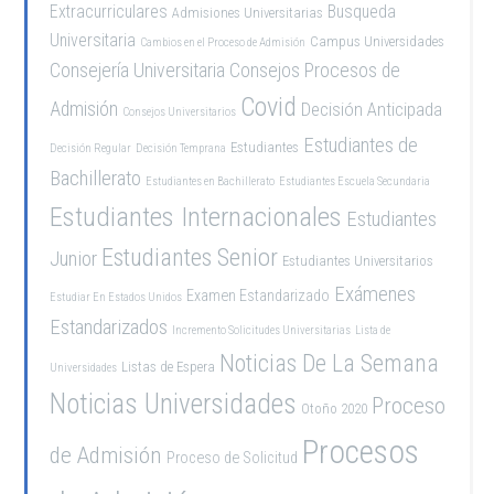
Extracurriculares
Busqueda
Admisiones Universitarias
Universitaria
Campus Universidades
Cambios en el Proceso de Admisión
Consejería Universitaria
Consejos Procesos de
Covid
Admisión
Decisión Anticipada
Consejos Universitarios
Estudiantes de
Estudiantes
Decisión Regular
Decisión Temprana
Bachillerato
Estudiantes en Bachillerato
Estudiantes Escuela Secundaria
Estudiantes Internacionales
Estudiantes
Estudiantes Senior
Junior
Estudiantes Universitarios
Exámenes
Examen Estandarizado
Estudiar En Estados Unidos
Estandarizados
Incremento Solicitudes Universitarias
Lista de
Noticias De La Semana
Listas de Espera
Universidades
Noticias Universidades
Proceso
Otoño 2020
Procesos
de Admisión
Proceso de Solicitud