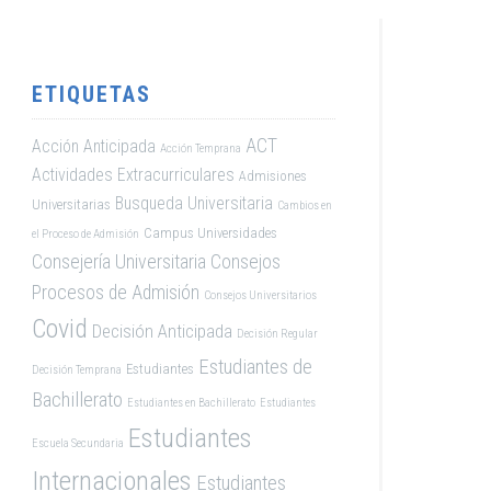
ETIQUETAS
ACT
Acción Anticipada
Acción Temprana
Actividades Extracurriculares
Admisiones
Busqueda Universitaria
Universitarias
Cambios en
Campus Universidades
el Proceso de Admisión
Consejería Universitaria
Consejos
Procesos de Admisión
Consejos Universitarios
Covid
Decisión Anticipada
Decisión Regular
Estudiantes de
Estudiantes
Decisión Temprana
Bachillerato
Estudiantes en Bachillerato
Estudiantes
Estudiantes
Escuela Secundaria
Internacionales
Estudiantes