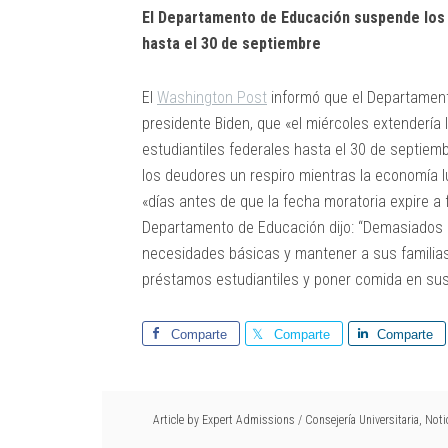
El Departamento de Educación suspende los
hasta el 30 de septiembre
El
Washington Post
informó que el Departament
presidente Biden, que «el miércoles extenderí
estudiantiles federales hasta el 30 de septiem
los deudores un respiro mientras la economía lu
«días antes de que la fecha moratoria expire a
Departamento de Educación dijo: “Demasiados 
necesidades básicas y mantener a sus familias.
préstamos estudiantiles y poner comida en su
Comparte
Comparte
Comparte
Article by
Expert Admissions
/
Consejería Universitaria
,
Noti