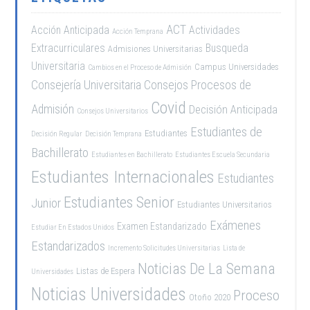
ACT
Acción Anticipada
Actividades
Acción Temprana
Extracurriculares
Busqueda
Admisiones Universitarias
Universitaria
Campus Universidades
Cambios en el Proceso de Admisión
Consejería Universitaria
Consejos Procesos de
Covid
Admisión
Decisión Anticipada
Consejos Universitarios
Estudiantes de
Estudiantes
Decisión Regular
Decisión Temprana
Bachillerato
Estudiantes en Bachillerato
Estudiantes Escuela Secundaria
Estudiantes Internacionales
Estudiantes
Estudiantes Senior
Junior
Estudiantes Universitarios
Exámenes
Examen Estandarizado
Estudiar En Estados Unidos
Estandarizados
Incremento Solicitudes Universitarias
Lista de
Noticias De La Semana
Listas de Espera
Universidades
Noticias Universidades
Proceso
Otoño 2020