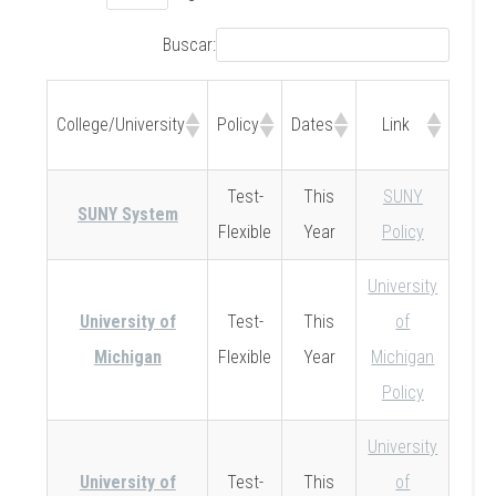
Buscar:
Addi
College/University
Policy
Dates
Link
No
Test-
This
SUNY
SUNY System
Flexible
Year
Policy
University
University of
Test-
This
of
Michigan
Flexible
Year
Michigan
Policy
University
University of
Test-
This
of