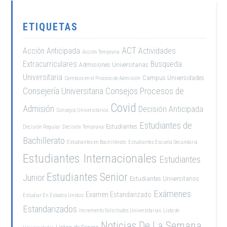
ETIQUETAS
ACT
Acción Anticipada
Actividades
Acción Temprana
Extracurriculares
Busqueda
Admisiones Universitarias
Universitaria
Campus Universidades
Cambios en el Proceso de Admisión
Consejería Universitaria
Consejos Procesos de
Covid
Admisión
Decisión Anticipada
Consejos Universitarios
Estudiantes de
Estudiantes
Decisión Regular
Decisión Temprana
Bachillerato
Estudiantes en Bachillerato
Estudiantes Escuela Secundaria
Estudiantes Internacionales
Estudiantes
Estudiantes Senior
Junior
Estudiantes Universitarios
Exámenes
Examen Estandarizado
Estudiar En Estados Unidos
Estandarizados
Incremento Solicitudes Universitarias
Lista de
Noticias De La Semana