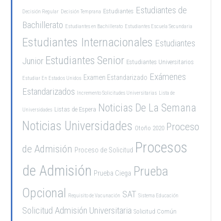
Estudiantes de
Estudiantes
Decisión Regular
Decisión Temprana
Bachillerato
Estudiantes en Bachillerato
Estudiantes Escuela Secundaria
Estudiantes Internacionales
Estudiantes
Estudiantes Senior
Junior
Estudiantes Universitarios
Exámenes
Examen Estandarizado
Estudiar En Estados Unidos
Estandarizados
Incremento Solicitudes Universitarias
Lista de
Noticias De La Semana
Listas de Espera
Universidades
Noticias Universidades
Proceso
Otoño 2020
Procesos
de Admisión
Proceso de Solicitud
de Admisión
Prueba
Prueba Ciega
Opcional
SAT
Requisito de Vacunación
Sistema Educación
Solicitud Admisión Universitaria
Solicitud Común