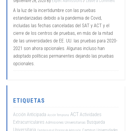
septiembre 28, 2020
By
Expert Admissions
Leave a Comment
A la luz de la incertidumbre con las pruebas
estandarizadas debido a la pandemia de Covid,
incluidas las fechas canceladas del SAT y ACT y el
cierre de los centros de pruebas, en más de la mitad
de las universidades de EE. UU. las pruebas para 2020-
2021 son ahora opcionales. Algunas incluso han
adoptado políticas permanentes dejando las pruebas
opcionales.
ETIQUETAS
ACT
Acción Anticipada
Actividades
Acción Temprana
Extracurriculares
Busqueda
Admisiones Universitarias
Universitaria
Campus Universidades
Cambios en el Proceso de Admisión