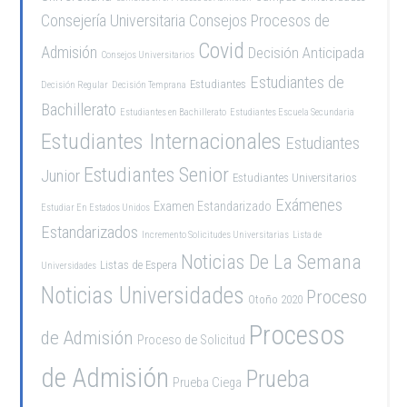
Consejería Universitaria
Consejos Procesos de
Covid
Admisión
Decisión Anticipada
Consejos Universitarios
Estudiantes de
Estudiantes
Decisión Regular
Decisión Temprana
Bachillerato
Estudiantes en Bachillerato
Estudiantes Escuela Secundaria
Estudiantes Internacionales
Estudiantes
Estudiantes Senior
Junior
Estudiantes Universitarios
Exámenes
Examen Estandarizado
Estudiar En Estados Unidos
Estandarizados
Incremento Solicitudes Universitarias
Lista de
Noticias De La Semana
Listas de Espera
Universidades
Noticias Universidades
Proceso
Otoño 2020
Procesos
de Admisión
Proceso de Solicitud
de Admisión
Prueba
Prueba Ciega