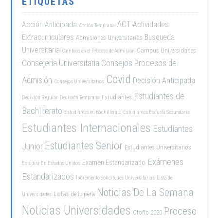
ETIQUETAS
ACT
Acción Anticipada
Actividades
Acción Temprana
Extracurriculares
Busqueda
Admisiones Universitarias
Universitaria
Campus Universidades
Cambios en el Proceso de Admisión
Consejería Universitaria
Consejos Procesos de
Covid
Admisión
Decisión Anticipada
Consejos Universitarios
Estudiantes de
Estudiantes
Decisión Regular
Decisión Temprana
Bachillerato
Estudiantes en Bachillerato
Estudiantes Escuela Secundaria
Estudiantes Internacionales
Estudiantes
Estudiantes Senior
Junior
Estudiantes Universitarios
Exámenes
Examen Estandarizado
Estudiar En Estados Unidos
Estandarizados
Incremento Solicitudes Universitarias
Lista de
Noticias De La Semana
Listas de Espera
Universidades
Noticias Universidades
Proceso
Otoño 2020