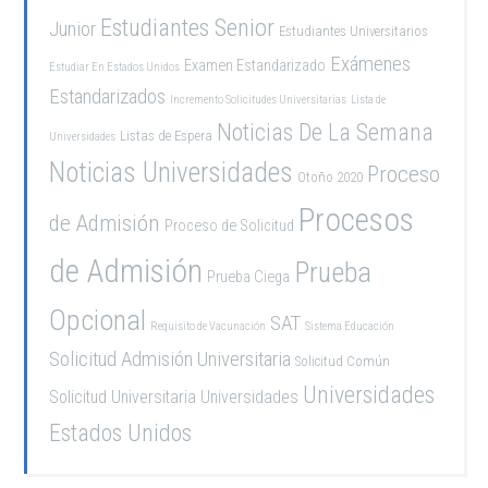
Estudiantes Senior
Junior
Estudiantes Universitarios
Exámenes
Examen Estandarizado
Estudiar En Estados Unidos
Estandarizados
Incremento Solicitudes Universitarias
Lista de
Noticias De La Semana
Listas de Espera
Universidades
Noticias Universidades
Proceso
Otoño 2020
Procesos
de Admisión
Proceso de Solicitud
de Admisión
Prueba
Prueba Ciega
Opcional
SAT
Requisito de Vacunación
Sistema Educación
Solicitud Admisión Universitaria
Solicitud Común
Universidades
Solicitud Universitaria
Universidades
Estados Unidos