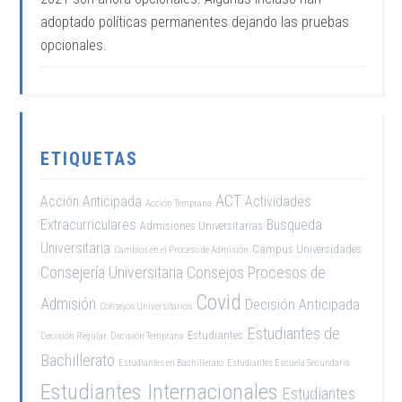
adoptado políticas permanentes dejando las pruebas
opcionales.
ETIQUETAS
ACT
Acción Anticipada
Actividades
Acción Temprana
Extracurriculares
Busqueda
Admisiones Universitarias
Universitaria
Campus Universidades
Cambios en el Proceso de Admisión
Consejería Universitaria
Consejos Procesos de
Covid
Admisión
Decisión Anticipada
Consejos Universitarios
Estudiantes de
Estudiantes
Decisión Regular
Decisión Temprana
Bachillerato
Estudiantes en Bachillerato
Estudiantes Escuela Secundaria
Estudiantes Internacionales
Estudiantes