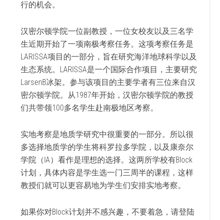
行的机会
。
汉密尔顿学院一位副教授，一位女校友以及三名学
生近期开始了一项南极考察任务。这项考察任务是
LARISSA
项目的一部分，旨在研究海洋地球科学以及
生态系统。
LARISSA
是一个国
际合作项目，主要研究
LarsenB
冰架。参与
该项目的主要学者有三位来自汉
密尔顿学院。从
1987
年开始，
汉密尔顿学院的教授
们共带领
100
多名学生赴南极地区考察。
实地考察是地质学研究中很重要的一部分。所以很
多选择地质学的学生将科罗拉多学院，以及康奈尔
学院（
IA
）看作是理想的
选择。这两所学校有
Block
计划，具体内容是学生选一门三周半的课程，这样
教授们就可以更容易地为学生们安排实地考察
。
如果你
对
Block
计划并不感兴趣，不要着急，请登陆