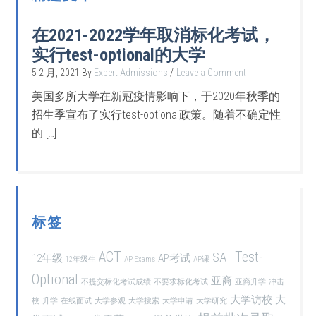
在2021-2022学年取消标化考试，
实行test-optional的大学
5 2 月, 2021
By
Expert Admissions
Leave a Comment
美国多所大学在新冠疫情影响下，于2020年秋季的
招生季宣布了实行test-optional政策。随着不确定性
的 […]
标签
ACT
Test-
SAT
12年级
AP考试
12年级生
AP Exams
AP课
Optional
亚裔
不提交标化考试成绩
不要求标化考试
亚裔升学
冲击
大学访校
大
校
升学
在线面试
大学参观
大学搜索
大学申请
大学研究