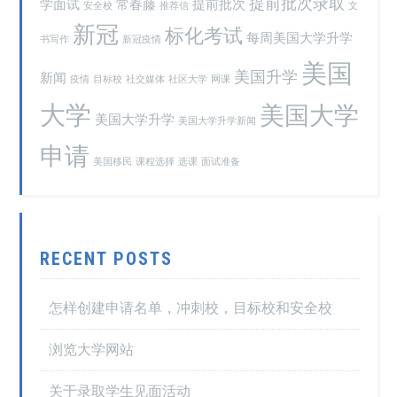
提前批次录取
学面试
常春藤
提前批次
安全校
推荐信
文
新冠
标化考试
每周美国大学升学
书写作
新冠疫情
美国
美国升学
新闻
疫情
目标校
社交媒体
社区大学
网课
大学
美国大学
美国大学升学
美国大学升学新闻
申请
美国移民
课程选择
选课
面试准备
RECENT POSTS
怎样创建申请名单，冲刺校，目标校和安全校
浏览大学网站
关于录取学生见面活动