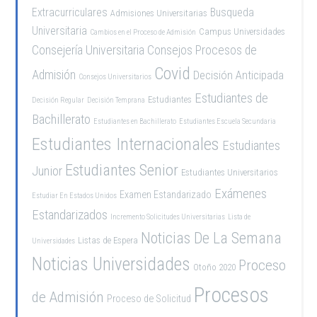
Extracurriculares
Busqueda
Admisiones Universitarias
Universitaria
Campus Universidades
Cambios en el Proceso de Admisión
Consejería Universitaria
Consejos Procesos de
Covid
Admisión
Decisión Anticipada
Consejos Universitarios
Estudiantes de
Estudiantes
Decisión Regular
Decisión Temprana
Bachillerato
Estudiantes en Bachillerato
Estudiantes Escuela Secundaria
Estudiantes Internacionales
Estudiantes
Estudiantes Senior
Junior
Estudiantes Universitarios
Exámenes
Examen Estandarizado
Estudiar En Estados Unidos
Estandarizados
Incremento Solicitudes Universitarias
Lista de
Noticias De La Semana
Listas de Espera
Universidades
Noticias Universidades
Proceso
Otoño 2020
Procesos
de Admisión
Proceso de Solicitud