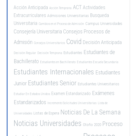
ACT
Acción Anticipada
Actividades
Acción Temprana
Extracurriculares
Busqueda
Admisiones Universitarias
Universitaria
Campus Universidades
Cambios en el Proceso de Admisión
Consejería Universitaria
Consejos Procesos de
Covid
Admisión
Decisión Anticipada
Consejos Universitarios
Estudiantes de
Estudiantes
Decisión Regular
Decisión Temprana
Bachillerato
Estudiantes en Bachillerato
Estudiantes Escuela Secundaria
Estudiantes Internacionales
Estudiantes
Estudiantes Senior
Junior
Estudiantes Universitarios
Exámenes
Examen Estandarizado
Estudiar En Estados Unidos
Estandarizados
Incremento Solicitudes Universitarias
Lista de
Noticias De La Semana
Listas de Espera
Universidades
Noticias Universidades
Proceso
Otoño 2020