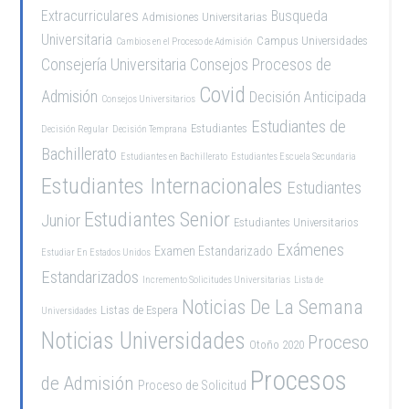
Extracurriculares
Busqueda
Admisiones Universitarias
Universitaria
Campus Universidades
Cambios en el Proceso de Admisión
Consejería Universitaria
Consejos Procesos de
Covid
Admisión
Decisión Anticipada
Consejos Universitarios
Estudiantes de
Estudiantes
Decisión Regular
Decisión Temprana
Bachillerato
Estudiantes en Bachillerato
Estudiantes Escuela Secundaria
Estudiantes Internacionales
Estudiantes
Estudiantes Senior
Junior
Estudiantes Universitarios
Exámenes
Examen Estandarizado
Estudiar En Estados Unidos
Estandarizados
Incremento Solicitudes Universitarias
Lista de
Noticias De La Semana
Listas de Espera
Universidades
Noticias Universidades
Proceso
Otoño 2020
Procesos
de Admisión
Proceso de Solicitud