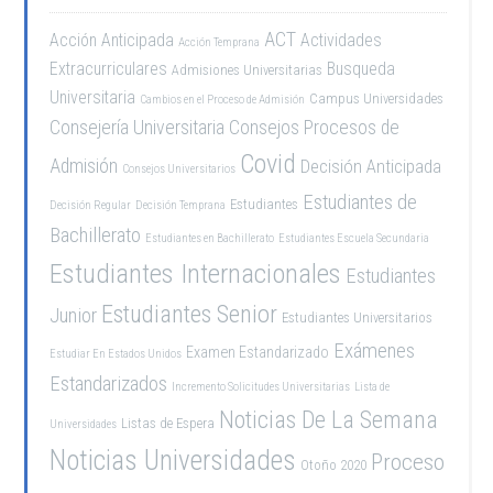
ACT
Acción Anticipada
Actividades
Acción Temprana
Extracurriculares
Busqueda
Admisiones Universitarias
Universitaria
Campus Universidades
Cambios en el Proceso de Admisión
Consejería Universitaria
Consejos Procesos de
Covid
Admisión
Decisión Anticipada
Consejos Universitarios
Estudiantes de
Estudiantes
Decisión Regular
Decisión Temprana
Bachillerato
Estudiantes en Bachillerato
Estudiantes Escuela Secundaria
Estudiantes Internacionales
Estudiantes
Estudiantes Senior
Junior
Estudiantes Universitarios
Exámenes
Examen Estandarizado
Estudiar En Estados Unidos
Estandarizados
Incremento Solicitudes Universitarias
Lista de
Noticias De La Semana
Listas de Espera
Universidades
Noticias Universidades
Proceso
Otoño 2020