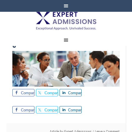
EXPERT
ADMISSIONS
¿Comité de admisiones?
Comparte
Comparte
Comparte
Comparte
Comparte
Comparte
Article by
Expert Admissions
Leave a Comment