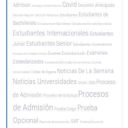
Covid
Admisión
Decisión Anticipada
Consejos Universitarios
Estudiantes de
Estudiantes
Decisión Regular
Decisión Temprana
Bachillerato
Estudiantes en Bachillerato
Estudiantes Escuela Secundaria
Estudiantes Internacionales
Estudiantes
Estudiantes Senior
Junior
Estudiantes Universitarios
Exámenes
Examen Estandarizado
Estudiar En Estados Unidos
Estandarizados
Incremento Solicitudes Universitarias
Lista de
Noticias De La Semana
Listas de Espera
Universidades
Noticias Universidades
Proceso
Otoño 2020
Procesos
de Admisión
Proceso de Solicitud
de Admisión
Prueba
Prueba Ciega
Opcional
SAT
Requisito de Vacunación
Sistema Educación