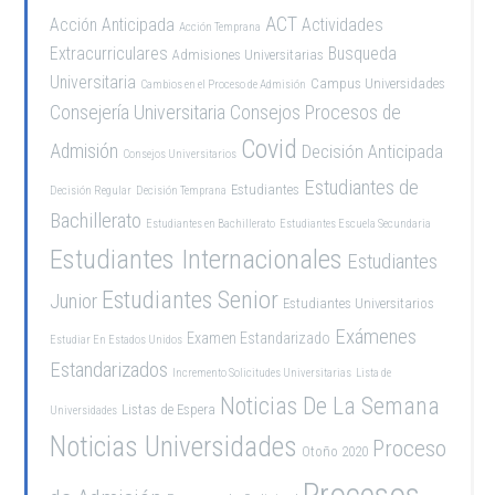
ACT
Acción Anticipada
Actividades
Acción Temprana
Extracurriculares
Busqueda
Admisiones Universitarias
Universitaria
Campus Universidades
Cambios en el Proceso de Admisión
Consejería Universitaria
Consejos Procesos de
Covid
Admisión
Decisión Anticipada
Consejos Universitarios
Estudiantes de
Estudiantes
Decisión Regular
Decisión Temprana
Bachillerato
Estudiantes en Bachillerato
Estudiantes Escuela Secundaria
Estudiantes Internacionales
Estudiantes
Estudiantes Senior
Junior
Estudiantes Universitarios
Exámenes
Examen Estandarizado
Estudiar En Estados Unidos
Estandarizados
Incremento Solicitudes Universitarias
Lista de
Noticias De La Semana
Listas de Espera
Universidades
Noticias Universidades
Proceso
Otoño 2020