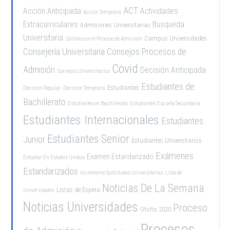
ACT
Acción Anticipada
Actividades
Acción Temprana
Extracurriculares
Busqueda
Admisiones Universitarias
Universitaria
Campus Universidades
Cambios en el Proceso de Admisión
Consejería Universitaria
Consejos Procesos de
Covid
Admisión
Decisión Anticipada
Consejos Universitarios
Estudiantes de
Estudiantes
Decisión Regular
Decisión Temprana
Bachillerato
Estudiantes en Bachillerato
Estudiantes Escuela Secundaria
Estudiantes Internacionales
Estudiantes
Estudiantes Senior
Junior
Estudiantes Universitarios
Exámenes
Examen Estandarizado
Estudiar En Estados Unidos
Estandarizados
Incremento Solicitudes Universitarias
Lista de
Noticias De La Semana
Listas de Espera
Universidades
Noticias Universidades
Proceso
Otoño 2020
Procesos