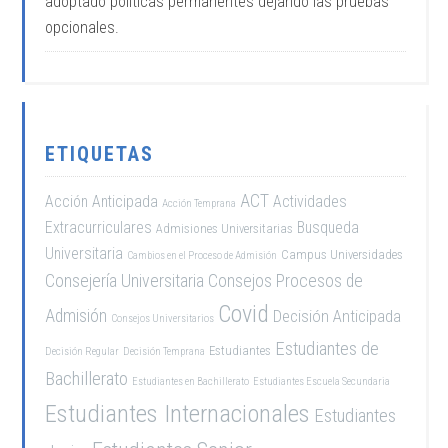
adoptado políticas permanentes dejando las pruebas
opcionales.
ETIQUETAS
ACT
Acción Anticipada
Actividades
Acción Temprana
Extracurriculares
Busqueda
Admisiones Universitarias
Universitaria
Campus Universidades
Cambios en el Proceso de Admisión
Consejería Universitaria
Consejos Procesos de
Covid
Admisión
Decisión Anticipada
Consejos Universitarios
Estudiantes de
Estudiantes
Decisión Regular
Decisión Temprana
Bachillerato
Estudiantes en Bachillerato
Estudiantes Escuela Secundaria
Estudiantes Internacionales
Estudiantes