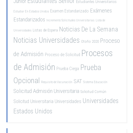
Estudiantes Senior
Junior
Estudiantes Universitarios
Exámenes
Examen Estandarizado
Estudiar En Estados Unidos
Estandarizados
Incremento Solicitudes Universitarias
Lista de
Noticias De La Semana
Listas de Espera
Universidades
Noticias Universidades
Proceso
Otoño 2020
Procesos
de Admisión
Proceso de Solicitud
de Admisión
Prueba
Prueba Ciega
Opcional
SAT
Requisito de Vacunación
Sistema Educación
Solicitud Admisión Universitaria
Solicitud Común
Universidades
Solicitud Universitaria
Universidades
Estados Unidos