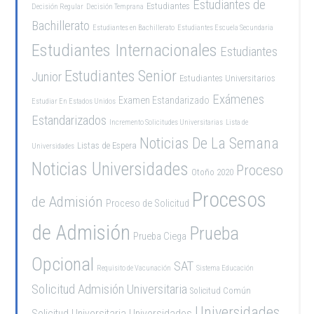
Estudiantes de
Estudiantes
Decisión Regular
Decisión Temprana
Bachillerato
Estudiantes en Bachillerato
Estudiantes Escuela Secundaria
Estudiantes Internacionales
Estudiantes
Estudiantes Senior
Junior
Estudiantes Universitarios
Exámenes
Examen Estandarizado
Estudiar En Estados Unidos
Estandarizados
Incremento Solicitudes Universitarias
Lista de
Noticias De La Semana
Listas de Espera
Universidades
Noticias Universidades
Proceso
Otoño 2020
Procesos
de Admisión
Proceso de Solicitud
de Admisión
Prueba
Prueba Ciega
Opcional
SAT
Requisito de Vacunación
Sistema Educación
Solicitud Admisión Universitaria
Solicitud Común
Universidades
Solicitud Universitaria
Universidades