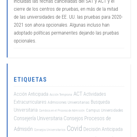
incluidas las fechas canceladas del SAT y ACT y el
cierre de los centros de pruebas, en más de la mitad
de las universidades de EE. UU. las pruebas para 2020-
2021 son ahora opcionales. Algunas incluso han
adoptado políticas permanentes dejando las pruebas
opcionales.
ETIQUETAS
ACT
Acción Anticipada
Actividades
Acción Temprana
Extracurriculares
Busqueda
Admisiones Universitarias
Universitaria
Campus Universidades
Cambios en el Proceso de Admisión
Consejería Universitaria
Consejos Procesos de
Covid
Admisión
Decisión Anticipada
Consejos Universitarios