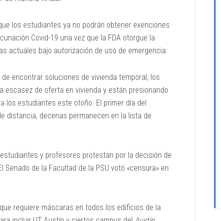
ue los estudiantes ya no podrán obtener exenciones
vacunación Covid-19 una vez que la FDA otorgue la
nas actuales bajo autorización de uso de emergencia.
 de encontrar soluciones de vivienda temporal, los
la escasez de oferta en vivienda y están presionando
a los estudiantes este otoño. El primer día del
e distancia, decenas permanecen en la lista de
 estudiantes y profesores protestan por la decisión de
. El Senado de la Facultad de la PSU votó «censura» en
que requiere máscaras en todos los edificios de la
ara incluir UT Austin y ciertos campus del
Austin