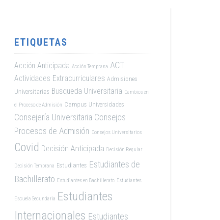
ETIQUETAS
ACT
Acción Anticipada
Acción Temprana
Actividades Extracurriculares
Admisiones
Busqueda Universitaria
Universitarias
Cambios en
Campus Universidades
el Proceso de Admisión
Consejería Universitaria
Consejos
Procesos de Admisión
Consejos Universitarios
Covid
Decisión Anticipada
Decisión Regular
Estudiantes de
Estudiantes
Decisión Temprana
Bachillerato
Estudiantes en Bachillerato
Estudiantes
Estudiantes
Escuela Secundaria
Internacionales
Estudiantes