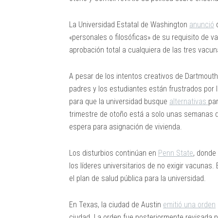
La Universidad Estatal de Washington
anunció
q
«personales o filosóficas» de su requisito de 
aprobación total a cualquiera de las tres vacu
A pesar de los intentos creativos de Dartmouth
padres y los estudiantes están frustrados por 
para que la universidad busque
alternativas
par
trimestre de otoño está a solo unas semanas d
espera para asignación de vivienda.
Los disturbios continúan en
Penn State
, donde
los líderes universitarios de no exigir vacunas
el plan de salud pública para la universidad.
En Texas, la ciudad de Austin
emitió una orden
ciudad. La orden fue posteriormente revisada p