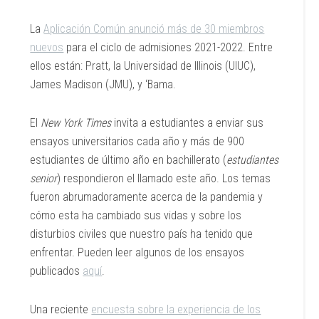
La
Aplicación Común anunció más de 30 miembros
nuevos
para el ciclo de admisiones 2021-2022. Entre
ellos están: Pratt, la Universidad de Illinois (UIUC),
James Madison (JMU), y ‘Bama.
El
New York Times
invita a estudiantes a enviar sus
ensayos universitarios cada año y más de 900
estudiantes de último año en bachillerato (
estudiantes
senior
) respondieron el llamado este año. Los temas
fueron abrumadoramente acerca de la pandemia y
cómo esta ha cambiado sus vidas y sobre los
disturbios civiles que nuestro país ha tenido que
enfrentar. Pueden leer algunos de los ensayos
publicados
aquí
.
Una reciente
encuesta sobre la experiencia de los