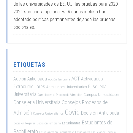
de las universidades de EE. UU. las pruebas para 2020-
2021 son ahora opcionales. Algunas incluso han
adoptado políticas permanentes dejando las pruebas
opcionales.
ETIQUETAS
ACT
Acción Anticipada
Actividades
Acción Temprana
Extracurriculares
Busqueda
Admisiones Universitarias
Universitaria
Campus Universidades
Cambios en el Proceso de Admisión
Consejería Universitaria
Consejos Procesos de
Covid
Admisión
Decisión Anticipada
Consejos Universitarios
Estudiantes de
Estudiantes
Decisión Regular
Decisión Temprana
Bachillerato
Estudiantes en Bachillerato
Estudiantes Escuela Secundaria