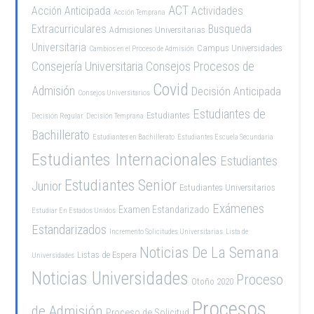
ACT
Acción Anticipada
Actividades
Acción Temprana
Extracurriculares
Busqueda
Admisiones Universitarias
Universitaria
Campus Universidades
Cambios en el Proceso de Admisión
Consejería Universitaria
Consejos Procesos de
Covid
Admisión
Decisión Anticipada
Consejos Universitarios
Estudiantes de
Estudiantes
Decisión Regular
Decisión Temprana
Bachillerato
Estudiantes en Bachillerato
Estudiantes Escuela Secundaria
Estudiantes Internacionales
Estudiantes
Estudiantes Senior
Junior
Estudiantes Universitarios
Exámenes
Examen Estandarizado
Estudiar En Estados Unidos
Estandarizados
Incremento Solicitudes Universitarias
Lista de
Noticias De La Semana
Listas de Espera
Universidades
Noticias Universidades
Proceso
Otoño 2020
Procesos
de Admisión
Proceso de Solicitud