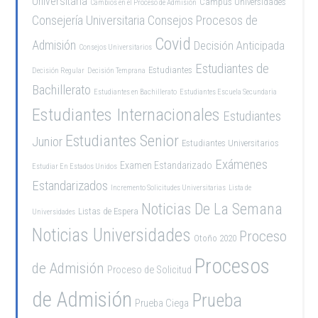
Universitaria
Campus Universidades
Cambios en el Proceso de Admisión
Consejería Universitaria
Consejos Procesos de
Covid
Admisión
Decisión Anticipada
Consejos Universitarios
Estudiantes de
Estudiantes
Decisión Regular
Decisión Temprana
Bachillerato
Estudiantes en Bachillerato
Estudiantes Escuela Secundaria
Estudiantes Internacionales
Estudiantes
Estudiantes Senior
Junior
Estudiantes Universitarios
Exámenes
Examen Estandarizado
Estudiar En Estados Unidos
Estandarizados
Incremento Solicitudes Universitarias
Lista de
Noticias De La Semana
Listas de Espera
Universidades
Noticias Universidades
Proceso
Otoño 2020
Procesos
de Admisión
Proceso de Solicitud
de Admisión
Prueba
Prueba Ciega