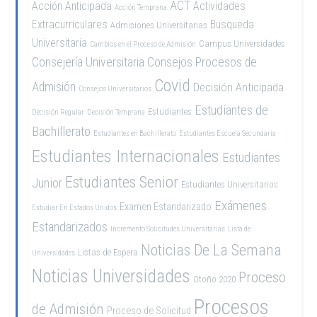
ACT
Acción Anticipada
Actividades
Acción Temprana
Extracurriculares
Busqueda
Admisiones Universitarias
Universitaria
Campus Universidades
Cambios en el Proceso de Admisión
Consejería Universitaria
Consejos Procesos de
Covid
Admisión
Decisión Anticipada
Consejos Universitarios
Estudiantes de
Estudiantes
Decisión Regular
Decisión Temprana
Bachillerato
Estudiantes en Bachillerato
Estudiantes Escuela Secundaria
Estudiantes Internacionales
Estudiantes
Estudiantes Senior
Junior
Estudiantes Universitarios
Exámenes
Examen Estandarizado
Estudiar En Estados Unidos
Estandarizados
Incremento Solicitudes Universitarias
Lista de
Noticias De La Semana
Listas de Espera
Universidades
Noticias Universidades
Proceso
Otoño 2020
Procesos
de Admisión
Proceso de Solicitud