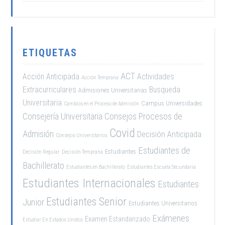
ETIQUETAS
ACT
Acción Anticipada
Actividades
Acción Temprana
Extracurriculares
Busqueda
Admisiones Universitarias
Universitaria
Campus Universidades
Cambios en el Proceso de Admisión
Consejería Universitaria
Consejos Procesos de
Covid
Admisión
Decisión Anticipada
Consejos Universitarios
Estudiantes de
Estudiantes
Decisión Regular
Decisión Temprana
Bachillerato
Estudiantes en Bachillerato
Estudiantes Escuela Secundaria
Estudiantes Internacionales
Estudiantes
Estudiantes Senior
Junior
Estudiantes Universitarios
Exámenes
Examen Estandarizado
Estudiar En Estados Unidos