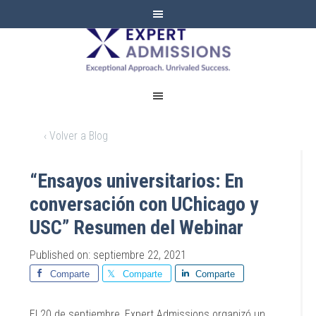
EXPERT
ADMISSIONS
‹ Volver a Blog
“Ensayos universitarios: En
conversación con UChicago y
USC” Resumen del Webinar
Published on: septiembre 22, 2021
Comparte
Comparte
Comparte
El 20 de septiembre, Expert Admissions organizó un