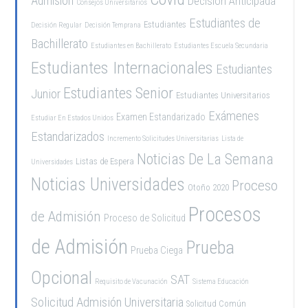
Admisión
Decisión Anticipada
Consejos Universitarios
Estudiantes de
Estudiantes
Decisión Regular
Decisión Temprana
Bachillerato
Estudiantes en Bachillerato
Estudiantes Escuela Secundaria
Estudiantes Internacionales
Estudiantes
Estudiantes Senior
Junior
Estudiantes Universitarios
Exámenes
Examen Estandarizado
Estudiar En Estados Unidos
Estandarizados
Incremento Solicitudes Universitarias
Lista de
Noticias De La Semana
Listas de Espera
Universidades
Noticias Universidades
Proceso
Otoño 2020
Procesos
de Admisión
Proceso de Solicitud
de Admisión
Prueba
Prueba Ciega
Opcional
SAT
Requisito de Vacunación
Sistema Educación
Solicitud Admisión Universitaria
Solicitud Común